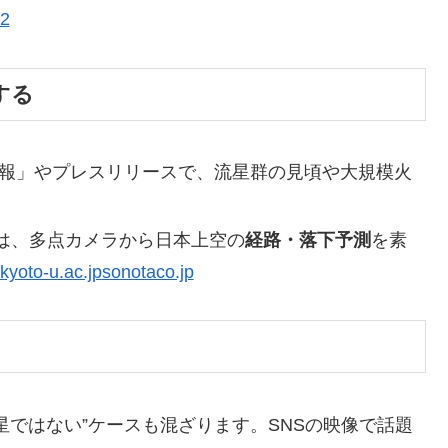
+2
する
ら情報」やプレスリリースで、流星群の見頃や大規模火
は、多点カメラから日本上空の
経路・落下予測
を素
kyoto-u.ac.jp
sonotaco.jp
星ではない”ケースも混ざります。SNSの映像で話題