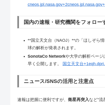
cneos.jpl.nasa.gov+2cneos.jpl.nasa.gov
国内の速報・研究機関をフォロー
**国立天文台（NAOJ）**の「ほしぞ
球の解析が発表されます。
SonotaCo Network
や大学の解析ページ
早く公開します。
国立天文台+1
eqh.dpri.
ニュース/SNSの活用と注意点
速報は把握に便利ですが、
衛星再突入
など“流