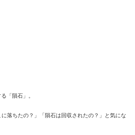
する「隕石」。
こに落ちたの？」「隕石は回収されたの？」と気にな