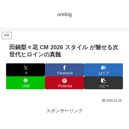
orelog
PR
田鍋梨々花 CM 2026 スタイル が魅せる次
世代ヒロインの真髄
X
Facebook
はてブ
LINE
Pinterest
コピー
2026.01.28
スポンサーリンク