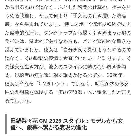
から出るものではなく、ふとした瞬間の仕草や、相手を見
つめる眼差し、そして何より「手入れの行き届いた清潔
感」から生まれています。 特にスポーツ飲料のCMで見せ
た健康的な汗と、タンクトップから覗く引き締まった肩の
ラインは、健康的でありながらも、どこか官能的な響きを
湛えていました。彼女は「自分を良く見せようとするので
はなく、その瞬間の感情に素直でいたい」と語ります。そ
の誠実な生き方が、彼女のスタイルに嘘のない輝きを与
え、視聴者の無意識に深く訴えかけるのです。2026年、
彼女は単なる「CMタレント」ではなく、時代が求める女
性の理想像を体現する「美の伝道師」へと進化したと言え
るでしょう。
田鍋梨々花 CM 2026 スタイル：モデルから女
優へ、銀幕へ繋がる表現の進化