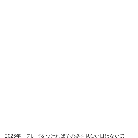
2026年、テレビをつければその姿を見ない日はないほ