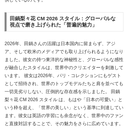
田鍋梨々花 CM 2026 スタイル：グローバルな
視点で磨き上げられた「普遍的魅力」
2026年、田鍋さんの活躍は日本国内に留まらず、アジ
ア、そして欧米のメディアでも取り上げられるようになり
ました。彼女の持つ東洋的な神秘性と、グローバルな感性
が融合したスタイルは、世界中のクリエイターを刺激して
います。 彼女は2026年、パリ・コレクションにもゲスト
として招待され、世界のトップモデルたちと肩を並べても
一切見劣りしない、圧倒的な存在感を示しました。 田鍋
梨々花 CM 2026 スタイル は、もはや「日本の可愛い」と
いう枠を超え、「世界の美しい」という基準に到達してい
ます。彼女は英語の学習にも余念がなく、世界中のファン
と直接対話することで、その魅力をさらに広めています。