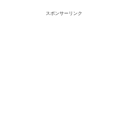
スポンサーリンク