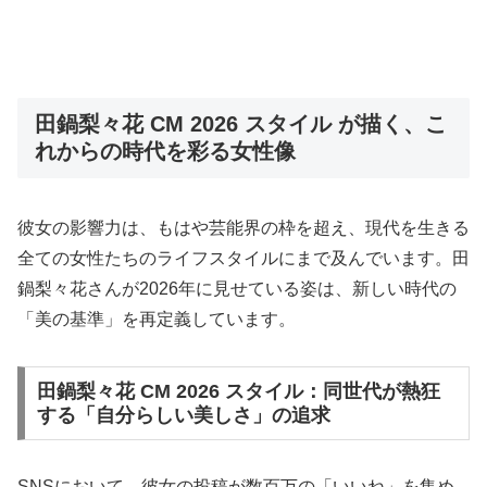
田鍋梨々花 CM 2026 スタイル が描く、こ
れからの時代を彩る女性像
彼女の影響力は、もはや芸能界の枠を超え、現代を生きる
全ての女性たちのライフスタイルにまで及んでいます。田
鍋梨々花さんが2026年に見せている姿は、新しい時代の
「美の基準」を再定義しています。
田鍋梨々花 CM 2026 スタイル：同世代が熱狂
する「自分らしい美しさ」の追求
SNSにおいて、彼女の投稿が数百万の「いいね」を集め