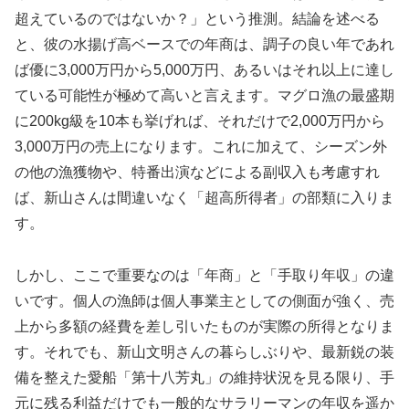
超えているのではないか？」という推測。結論を述べる
と、彼の水揚げ高ベースでの年商は、調子の良い年であれ
ば優に3,000万円から5,000万円、あるいはそれ以上に達し
ている可能性が極めて高いと言えます。マグロ漁の最盛期
に200kg級を10本も挙げれば、それだけで2,000万円から
3,000万円の売上になります。これに加えて、シーズン外
の他の漁獲物や、特番出演などによる副収入も考慮すれ
ば、新山さんは間違いなく「超高所得者」の部類に入りま
す。
しかし、ここで重要なのは「年商」と「手取り年収」の違
いです。個人の漁師は個人事業主としての側面が強く、売
上から多額の経費を差し引いたものが実際の所得となりま
す。それでも、新山文明さんの暮らしぶりや、最新鋭の装
備を整えた愛船「第十八芳丸」の維持状況を見る限り、手
元に残る利益だけでも一般的なサラリーマンの年収を遥か