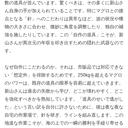
数の道具が並んでいます。驚くべきは、その多くに新山さ
ん自身の手が加えられていることです。特にマグロとの接
点となる「針」へのこだわりは異常なほど。波の状況や獲
物の大きさに合わせ、微妙に角度を調整したり、独自の補
強を施したりしています。この「自作の道具」こそが、新
山さんが異次元の年収を叩き出すための隠れた武器なので
す。
なぜ自作にこだわるのか。それは、市販品では対応できな
い「想定外」を排除するためです。250kgを超えるマグロ
のパワーは、既存の道具の限界を容易に超えていきます。
新山さんは過去の失敗から学び、どこが壊れやすく、どこ
を強化すべきかを熟知しています。「道具のせいで逃がし
た」という言い訳を自分に許さないために、彼は夜な夜な
自宅の作業場で、針を研ぎ、ラインを組み直します。この
地道な作業こそが、海の上での一瞬の勝利を手繰り寄せる