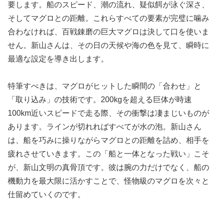
要します。船のスピード、潮の流れ、疑似餌が泳ぐ深さ、
そしてマグロとの距離。これらすべての要素が完璧に噛み
合わなければ、百戦錬磨の巨大マグロは決して口を使いま
せん。新山さんは、その日の天候や海の色を見て、瞬時に
最適な設定を導き出します。
特筆すべきは、マグロがヒットした瞬間の「合わせ」と
「取り込み」の技術です。200kgを超える巨体が時速
100km近いスピードで走る際、その衝撃は凄まじいものが
あります。ラインが切れればすべてが水の泡。新山さん
は、船を巧みに操りながらマグロとの距離を詰め、相手を
疲れさせていきます。この「船と一体となった戦い」こそ
が、新山文明の真骨頂です。彼は腕の力だけでなく、船の
機動力を最大限に活かすことで、怪物級のマグロを次々と
仕留めていくのです。