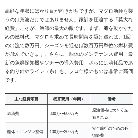
高額な年収にばかり目が向きがちですが、マグロ漁師を襲
うのは荒波だけではありません。家計を圧迫する「莫大な
経費」こそが、漁師の最大の敵です。まず、船を動かすた
めの燃料代。マグロを求めて長時間海を駆け巡れば、1回
の出漁で数万円、シーズンを通せば数百万円単位の燃料費
が飛んでいきます。さらに、船体のメンテナンス費用、最
新の魚群探知機やソナーの導入費用、さらには消耗品であ
る釣り針やライン（糸）も、プロ仕様のものは非常に高価
です。
主な経費項目
概算費用（年間）
備考
原油価格に大きく左
燃油費
300万〜600万円
右される
安全航行のための必
船体・エンジン整備
100万〜200万円
須経費