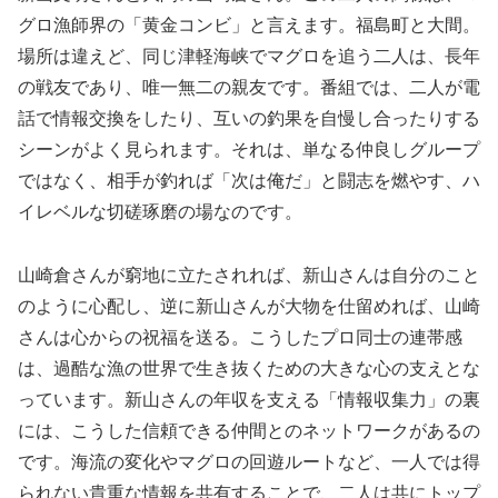
グロ漁師界の「黄金コンビ」と言えます。福島町と大間。
場所は違えど、同じ津軽海峡でマグロを追う二人は、長年
の戦友であり、唯一無二の親友です。番組では、二人が電
話で情報交換をしたり、互いの釣果を自慢し合ったりする
シーンがよく見られます。それは、単なる仲良しグループ
ではなく、相手が釣れば「次は俺だ」と闘志を燃やす、ハ
イレベルな切磋琢磨の場なのです。
山崎倉さんが窮地に立たされれば、新山さんは自分のこと
のように心配し、逆に新山さんが大物を仕留めれば、山崎
さんは心からの祝福を送る。こうしたプロ同士の連帯感
は、過酷な漁の世界で生き抜くための大きな心の支えとな
っています。新山さんの年収を支える「情報収集力」の裏
には、こうした信頼できる仲間とのネットワークがあるの
です。海流の変化やマグロの回遊ルートなど、一人では得
られない貴重な情報を共有することで、二人は共にトップ