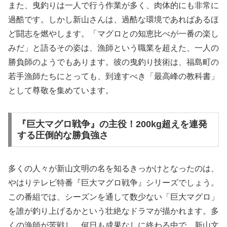
また、曳釣りは一人で行う作業が多く、肉体的にも非常に
過酷です。しかし新山さんは、過酷な環境であればあるほ
ど闘志を燃やします。「マグロとの知恵比べが一番の楽し
みだ」と語るその姿は、漁師という職業を超えた、一人の
勝負師のようでもあります。彼の曳釣り技術は、福島町の
若手漁師たちにとっても、到達すべき「最高峰の教科書」
として尊敬を集めています。
『巨大マグロ戦争』の主役！200kg超えを連発
する圧倒的な勝負強さ
多くの人々が新山文明の名を知るきっかけとなったのは、
やはりテレビ特番『巨大マグロ戦争』シリーズでしょう。
この番組では、シーズンを通して数少ない「巨大マグロ」
を誰が釣り上げるかという壮絶なドラマが描かれます。多
くの漁師が苦戦し、何日も成果なしに終わる中で、新山文