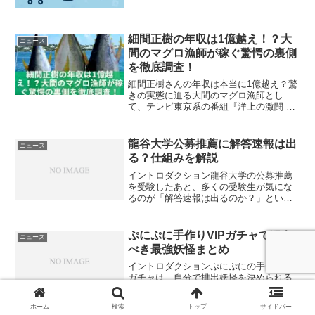
にキャンペーン期間中は寄付者が増える
ことから処理が遅れやすく、反映までの
期間が読みにくいと感じることもありま
細間正樹の年収は1億越え！？大
す。しかし、多くの...
ニュース
間のマグロ漁師が稼ぐ驚愕の裏側
を徹底調査！
細間正樹さんの年収は本当に1億越え？驚
きの実態に迫る大間のマグロ漁師とし
て、テレビ東京系の番組『洋上の激闘 巨
大マグロ戦争』シリーズでお馴染みの細
間正樹さん。荒波の中で巨大なマグロと
死闘を繰り広げる姿に、多くの視聴者が
龍谷大学公募推薦に解答速報は出
ニュース
釘付けになっています。...
る？仕組みを解説
イントロダクション龍谷大学の公募推薦
を受験したあと、多くの受験生が気にな
るのが「解答速報は出るのか？」という
点です。一般入試では予備校による速報
が豊富に出ますが、公募推薦では事情が
異なり、解答を公開しない大学が多く存
ぷにぷに手作りVIPガチャで狙う
ニュース
在します。そのため、試験...
べき最強妖怪まとめ
イントロダクションぷにぷにの手作りVIP
ガチャは、自分で排出妖怪を決められる
特別なガチャだからこそ、「何を入れる
か」で結果が大きく変わります。強いと
ホーム
検索
トップ
サイドバー
聞いた妖怪を入れたものの、実際にはあ