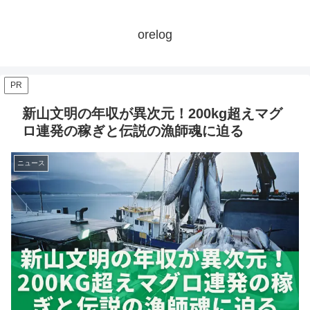
orelog
PR
新山文明の年収が異次元！200kg超えマグ
ロ連発の稼ぎと伝説の漁師魂に迫る
ニュース