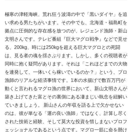
極寒の津軽海峡、荒れ狂う波濤の中で「黒いダイヤ」を追
い求める男たちがいます。その中でも、北海道・福島町を
拠点に圧倒的な存在感を放つのが、レジェンド漁師・新山
文明さんです。テレビ番組『巨大マグロ戦争』などで見せ
る、200kg、時には250kgを超える巨大マグロとの死闘
は、見る者の魂を揺さぶります。しかし、多くの視聴者が
同時に抱く疑問があります。それは「これほどまでの大物
を連発して、一体いくら稼いでいるのか？」という、プロ
漁師のリアルな経済事情です。1本の水揚げで数百万円が
動くと言われるマグロ漁の世界において、新山文明さんが
築き上げてきた富とその裏側にある凄まじい執念を紐解い
ていきましょう。 新山さんの年収を語る上で欠かせない
のは、彼が単なる「運の良い漁師」ではなく、計算し尽く
された技術と経験、そして莫大な投資を惜しまないプロフ
ェッショナルであるという点です。マグロ一筋に命を懸け