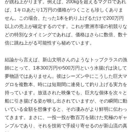
が跳ね上がります。例えば、200kgを超えるマグロであれ
ば、1キロあたり1万円の価格がつくことも珍しくありま
せん。この場合、たった1本を釣り上げるだけで200万円
以上の売上が確定するのです。これが豊洲市場の初競りな
どの特別なタイミングであれば、価格はさらに数倍、数十
倍に跳ね上がる可能性すら秘めています。
結論から言えば、新山文明さんのようなトップクラスの漁
師にとって、1本300万円や500万円という水揚げは決して
夢物語ではありません。彼はシーズン中にこうした巨大マ
グロを複数本、時には短期間に連発して釣り上げる実力を
持っています。放送された映像でも、巨大な個体を次々と
船に引き揚げる姿が映し出されていますが、その瞬間に動
いている金額を想像すると、その凄みがより鮮明に伝わっ
てきます。まさに、一投一投が数百万を賭けた究極のギャ
ンブルであり、それを技術で手繰り寄せるのが新山流の真