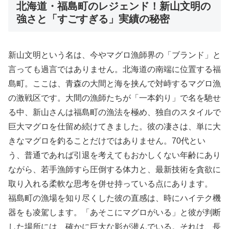
北海道・福島町のレジェンド！新山文明の
強さと「すごすぎる」実績の秘密
新山文明という名は、今やマグロ漁師界の「ブランド」と
言っても過言ではありません。北海道の南端に位置する福
島町。ここは、青森の大間と海を挟んで対峙するマグロ漁
の激戦区です。大間の漁師たちが「一本釣り」で名を馳せ
る中、新山さんは福島町の漁法を極め、独自のスタイルで
巨大マグロを仕留め続けてきました。彼の凄さは、単に大
きなマグロを釣ることだけではありません。70代とい
う、普通であれば引退を考えてもおかしくない年齢にあり
ながら、若手漁師すら圧倒する体力と、最新技術を貪欲に
取り入れる柔軟な思考を併せ持っている点にあります。
福島町の漁場を知り尽くした彼の直感は、時にハイテク機
器をも凌駕します。「あそこにマグロがいる」と彼が判断
した場所には、確かに巨大な影が潜んでいる。それは、長