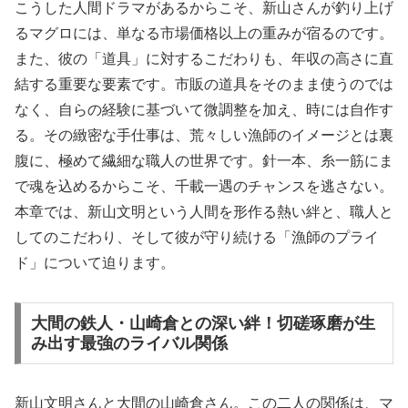
こうした人間ドラマがあるからこそ、新山さんが釣り上げ
るマグロには、単なる市場価格以上の重みが宿るのです。
また、彼の「道具」に対するこだわりも、年収の高さに直
結する重要な要素です。市販の道具をそのまま使うのでは
なく、自らの経験に基づいて微調整を加え、時には自作す
る。その緻密な手仕事は、荒々しい漁師のイメージとは裏
腹に、極めて繊細な職人の世界です。針一本、糸一筋にま
で魂を込めるからこそ、千載一遇のチャンスを逃さない。
本章では、新山文明という人間を形作る熱い絆と、職人と
してのこだわり、そして彼が守り続ける「漁師のプライ
ド」について迫ります。
大間の鉄人・山崎倉との深い絆！切磋琢磨が生
み出す最強のライバル関係
新山文明さんと大間の山崎倉さん。この二人の関係は、マ