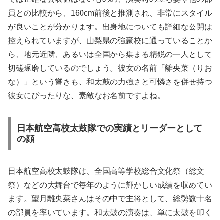
員との比較から、160cm前後と推測され、非常にスタイル
が良いことが分かります。出身地についても詳細な公開は
控えられていますが、山梨県の強豪校に通っていることか
ら、地元近隣、あるいは全国から集まる精鋭の一人として
切磋琢磨しているのでしょう。彼女の名前「離央菜（りお
な）」という響きも、和太鼓の力強さと可憐さを併せ持つ
彼女にぴったりな、素敵なお名前ですよね。
日本航空高校太鼓隊での実績とリーダーとして
の顔
日本航空高校太鼓隊は、全国高等学校総合文化祭（総文
祭）などの大舞台で毎年のように輝かしい成績を収めてい
ます。望月離央菜さんはその中で主将として、総勢数十名
の部員を率いています。和太鼓の演奏は、単に太鼓を叩く