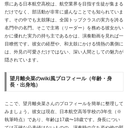
県にある日本航空高校は、航空業界を目指す生徒が集まる
だけでなく、部活動が非常に盛んなことでも知られていま
す。その中でも太鼓隊は、全国トップクラスの実力を誇る
名門中の名門。そこで主将（リーダー）を務める彼女がい
かに優れた実力の持ち主であるかは、演奏動画を見れば一
目瞭然です。彼女の経歴や、和太鼓にかける情熱の裏側に
は、外見の可愛さだけではない、深い人間としての魅力が
隠されています。
望月離央菜のwiki風プロフィール（年齢・身
長・出身地）
ここで、望月離央菜さんのプロフィールを簡単に整理して
みましょう。彼女は現在、日本航空高等学校の3年生（※
執筆時点）であり、年齢は17歳〜18歳です。身長につい
ては正確な公表値はないものの、演奏時の立ち姿や他の部