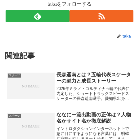
takaをフォローする
taka
関連記事
長森遥南とは？五輪代表スケータ
スポーツ
ーの魅力と成長ストーリー
2026年ミラノ・コルティナ五輪の代表に
内定した、ショートトラックスピードス
ケーターの長森遥南選手。愛知県出身で
阪南大学卒業の彼女は、努力と冷静な判
断力を武器に、日本の女子スケート界を
けん引する存在となっています。この記
ななにー流出動画の正体は？人物
スポーツ
事では、長森遥南選手...
名かサイト名か徹底解説
イントロダクションインターネット上で
急に目にするようになる言葉には、明確
な意味がないまま一人歩きしてしまうも