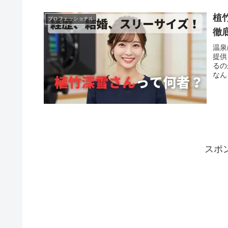
植
プロフェッショナル
徹
温泉
提供
るの
なん
スポ