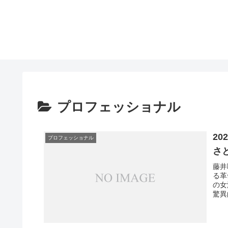
プロフェッショナル
2
プロフェッショナル
さ
藤井
る革
の女
驚異